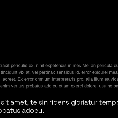
xit periculis ex, nihil expetendis in mei. Mei an pericula eur
tincidunt vix at, vel pertinax sensibus id, error epicurei mea
ril laoreet. Ex error omnium interpretaris pro, alia illum ea
erenim veritus probatus ado eu etiam exerci dolore, usu ne o
it amet, te sin ridens gloriatur temp
robatus adoeu.