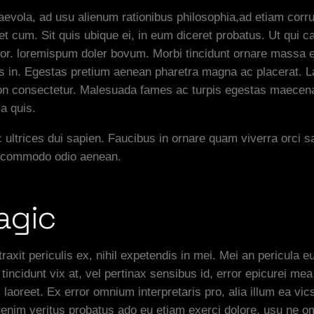
evola, ad usu alienum rationibus philosophia,ad etiam corru
t cum. Sit quis ubique ei, in eum diceret probatus. Ut qui 
 lor. loremispum doler bovum. Morbi tincidunt ornare massa e
us in. Egestas pretium aenean pharetra magna ac placerat. 
 non consectetur. Malesuada fames ac turpis egestas maecenas
a quis.
 ultrices dui sapien. Faucibus in ornare quam viverra orci s
s commodo odio aenean.
agic
xit periculis ex, nihil expetendis in mei. Mei an pericula eur
tincidunt vix at, vel pertinax sensibus id, error epicurei mea
ril laoreet. Ex error omnium interpretaris pro, alia illum ea
erenim veritus probatus ado eu etiam exerci dolore, usu ne o