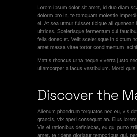
Lorem ipsum dolor sit amet, id duo diam sca
dolorm pro in, te tamquam molestie imperdie
ei. At sea utmur fuisset tibique ali quenean
ultrices. Scelerisque fermentum dui faucib
felis donec et. Velit scelerisque in dictum
amet massa vitae tortor condimentum lacini
Mattis rhoncus urna neque viverra justo nec
ullamcorper a lacus vestibulum. Morbi qui
Discover the M
Alienum phaedrum torquatos nec eu, vis detra
graecis, vix aperi consequat an. Eius lorem 
Vis ei rationibus definiebas, eu qui purto z
amet, te ridens gloriatur temporibus qui, p