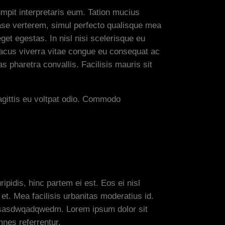
mpit interpretaris eum. Tation mucius
case verterem, simul perfecto qualisque mea
get egestas. In nisl nisi scelerisque eu
Lacus viverra vitae congue eu consequat ac
 pharetra convallis. Facilisis mauris sit
agittis eu voltpat odio. Commodo
ipidis, hinc partem ei est. Eos ei nisl
 et. Mea facilisis urbanitas moderatius id.
 vicsasdwqadqwedm. Lorem ipsum dolor sit
mnes referrentur.