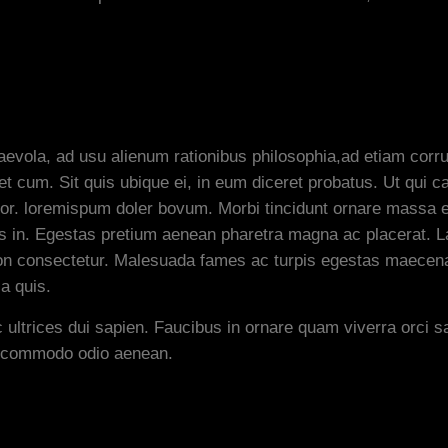
evola, ad usu alienum rationibus philosophia,ad etiam corru
t cum. Sit quis ubique ei, in eum diceret probatus. Ut qui 
 lor. loremispum doler bovum. Morbi tincidunt ornare massa e
us in. Egestas pretium aenean pharetra magna ac placerat. 
 non consectetur. Malesuada fames ac turpis egestas maecenas
a quis.
 ultrices dui sapien. Faucibus in ornare quam viverra orci s
s commodo odio aenean.