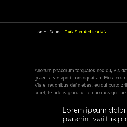
Home
Sound
Dark Star Ambient Mix
Alienum phaedrum torquatos nec eu, vis detra
graecis, vix aperi consequat an. Eius lorem 
Vis ei rationibus definiebas, eu qui purto z
amet, te ridens gloriatur temporibus qui, p
Lorem ipsum dolor s
perenim veritus p